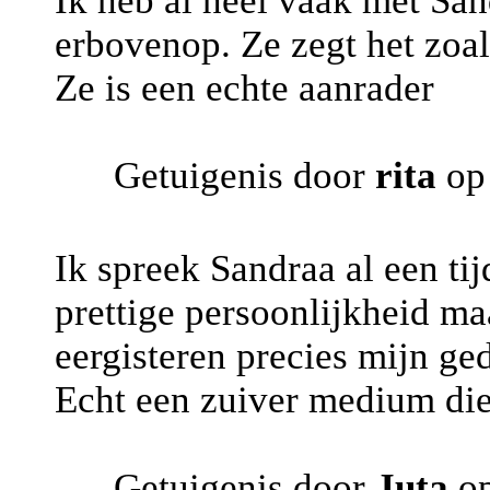
Ik heb al heel vaak met Sand
erbovenop. Ze zegt het zoals
Ze is een echte aanrader
Getuigenis door
rita
op 
Ik spreek Sandraa al een tij
prettige persoonlijkheid m
eergisteren precies mijn ged
Echt een zuiver medium die
Getuigenis door
Juta
op