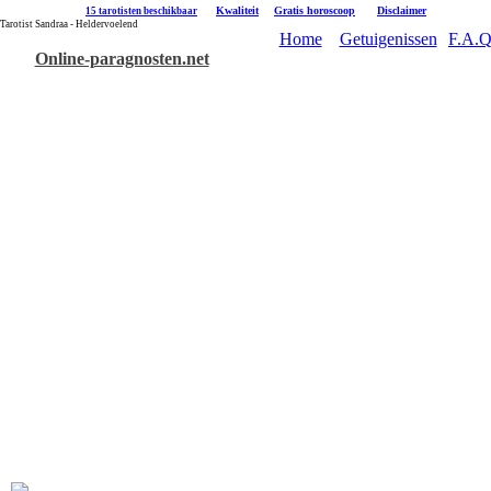
|
Kwaliteit
|
Gratis horoscoop
|
Disclaimer
15 tarotisten beschikbaar
Tarotist Sandraa - Heldervoelend
Home
Getuigenissen
F.A.Q
Online-paragnosten.net