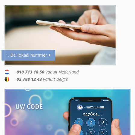
1. Bel lokaal nummer +
010 713 18 50
vanuit Nederland
02 788 12 43
vanuit België