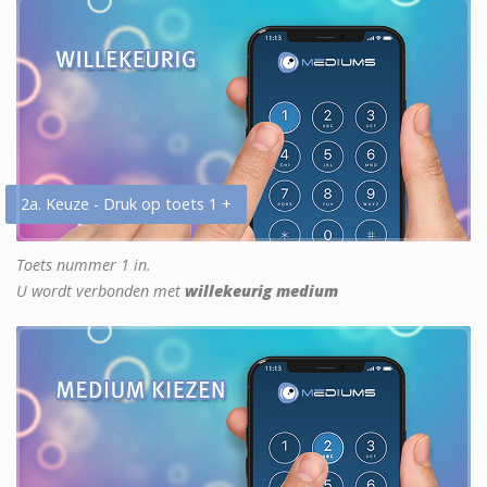
2a. Keuze - Druk op toets 1 +
Toets nummer 1 in.
U wordt verbonden met
willekeurig medium