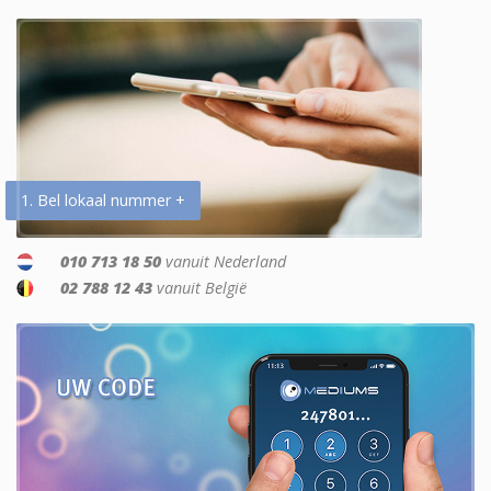
1. Bel lokaal nummer +
010 713 18 50
vanuit Nederland
02 788 12 43
vanuit België