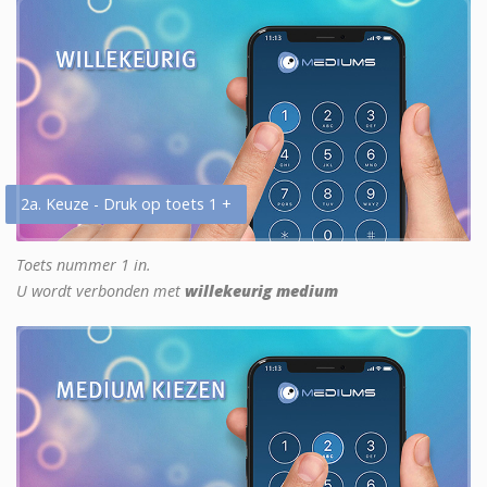
2a. Keuze - Druk op toets 1 +
Toets nummer 1 in.
U wordt verbonden met
willekeurig medium