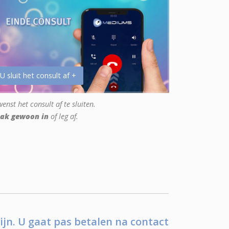
 U sluit het consult af +
enst het consult af te sluiten.
ak gewoon in
of leg af.
ijn. U gaat pas betalen na contact