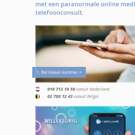
met een paranormale online medi
telefoonconsult.
1. Bel lokaal nummer +
010 713 18 50
vanuit Nederland
02 788 12 43
vanuit België