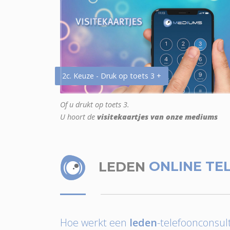
2c. Keuze - Druk op toets 3 +
Of u drukt op toets 3.
U hoort de
visitekaartjes van onze mediums
LEDEN
ONLINE TE
Hoe werkt een
leden
-telefoonconsult