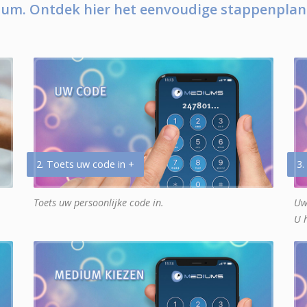
um. Ontdek hier het eenvoudige stappenplan
2. Toets uw code in +
3.
Toets uw persoonlijke code in.
Uw
U 