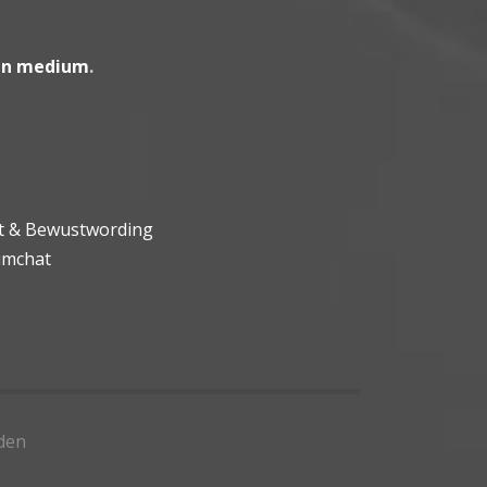
en medium
.
ht & Bewustwording
umchat
den