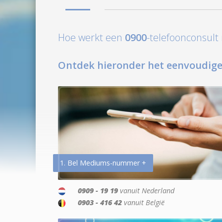
Hoe werkt een
0900
-telefoonconsul
Ontdek hieronder het eenvoudige
1. Bel Mediums-nummer +
0909 - 19 19
vanuit Nederland
0903 - 416 42
vanuit België