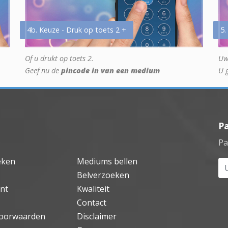
4b. Keuze - Druk op toets 2 +
5.
Of u drukt op toets 2.
Uw
Geef nu de
pincode in van een medium
U 
P
Pa
eken
Mediums bellen
Uw
Belverzoeken
nt
Kwaliteit
Contact
oorwaarden
Disclaimer