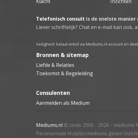
Klacht
Inzichten
Telefonisch consult
is de snelste manier
Liever schriftelijk? Chat en e-mail kan ook, al
Veiligheid: betaal enkel via Mediums.nl-account en de
Bronnen & sitemap
Liefde & Relaties
Toekomst & Begeleiding
Consulenten
Aanmelden als Medium
Mediums.nl
© sinds 2006 - 2026
- mediums N
Paranormale Hulplijn:mediums geven inzich