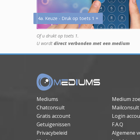
4a. Keuze - Druk op toets 1 +
Of u drukt op toets 1.
U wordt
direct verbonden met een medium
Mediums
Medium zo
Chatconsult
Mailconsult
Gratis account
Login accou
Getuigenissen
F.A.Q
Privacybeleid
Algemene v