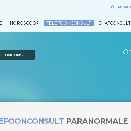
48 ME
E
HOROSCOOP
TELEFOONCONSULT
CHATCONSULT
O
EFOONCONSULT
LEFOONCONSULT
PARANORMALE 