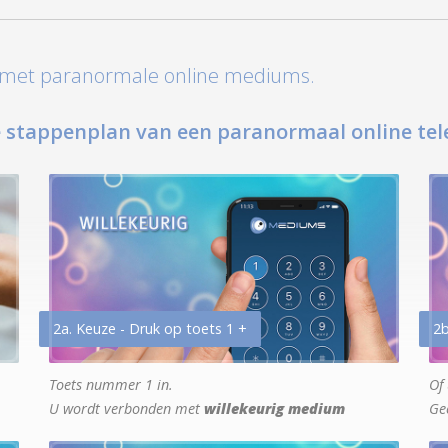
t met paranormale online mediums.
 stappenplan van een paranormaal online tel
2a. Keuze - Druk op toets 1 +
2b
Toets nummer 1 in.
Of 
U wordt verbonden met
willekeurig medium
Ge