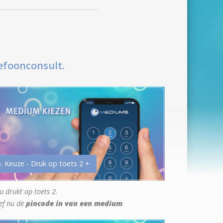
efoonconsult.
. Keuze - Druk op toets 2 +
u drukt op toets 2.
ef nu de
pincode in van een medium