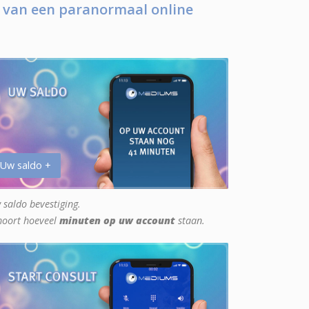
 van een paranormaal online
 Uw saldo +
 saldo bevestiging.
hoort hoeveel
minuten op uw account
staan.