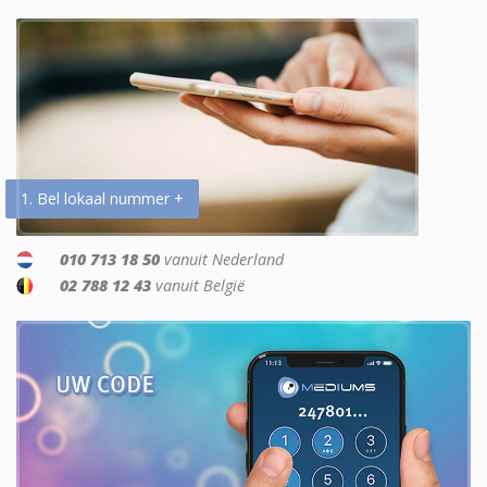
1. Bel lokaal nummer +
010 713 18 50
vanuit Nederland
02 788 12 43
vanuit België