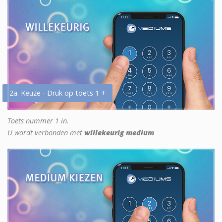
2a. Keuze - Druk op toets 1 +
Toets nummer 1 in.
U wordt verbonden met
willekeurig medium