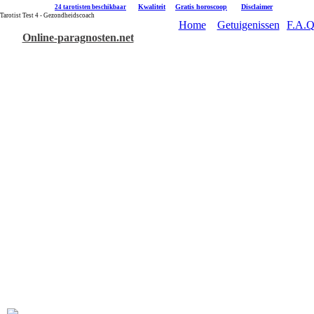
|
Kwaliteit
|
Gratis horoscoop
|
Disclaimer
24 tarotisten beschikbaar
Tarotist Test 4 - Gezondheidscoach
Home
Getuigenissen
F.A.Q
Online-paragnosten.net