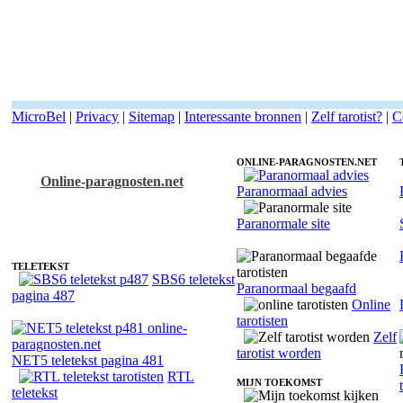
MicroBel
|
Privacy
|
Sitemap
|
Interessante bronnen
|
Zelf tarotist?
|
C
ONLINE-PARAGNOSTEN.NET
Online-paragnosten.net
Paranormaal advies
Tarotist Test 4 - Gezondheidscoach
Paranormale site
TELETEKST
SBS6 teletekst
Paranormaal begaafd
pagina 487
Online
tarotisten
Zelf
tarotist worden
NET5 teletekst pagina 481
RTL
MIJN TOEKOMST
teletekst