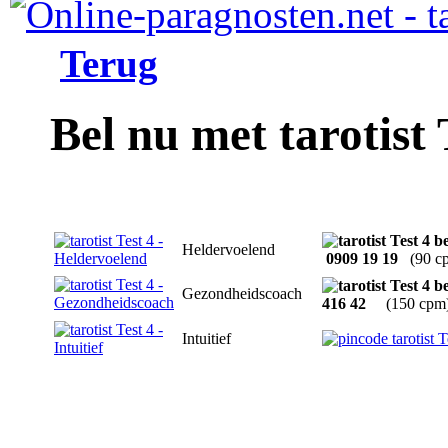
Terug
Bel nu met tarotist 
Heldervoelend
0909 19 19
(90 c
Gezondheidscoach
416 42
(150 cpm
Intuitief