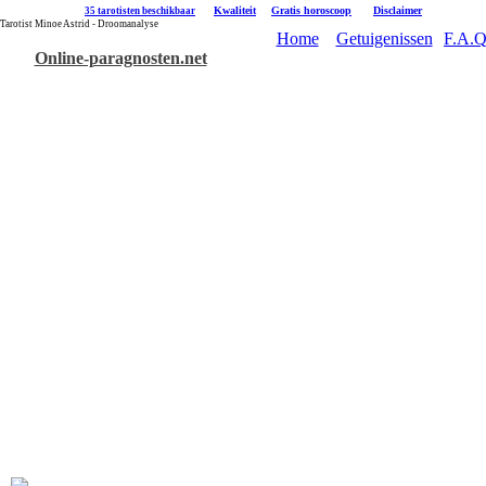
|
Kwaliteit
|
Gratis horoscoop
|
Disclaimer
35 tarotisten beschikbaar
Tarotist Minoe Astrid - Droomanalyse
Home
Getuigenissen
F.A.Q
Online-paragnosten.net